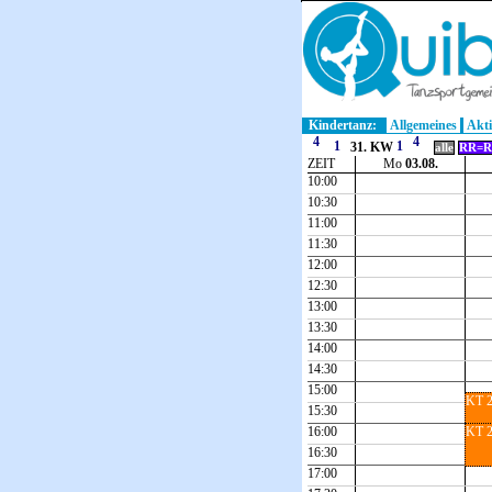
Kindertanz:
Allgemeines
Akti
31. KW
alle
RR=R
ZEIT
Mo
03.08.
10:00
10:30
11:00
11:30
12:00
12:30
13:00
13:30
14:00
14:30
15:00
KT 2
15:30
16:00
KT 2
16:30
17:00