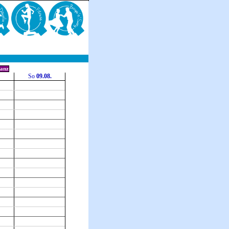
anz
So
09.08.