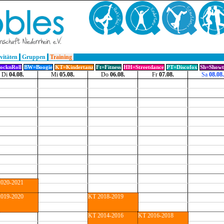
vitäten
Gruppen
Training
ocknRoll
BW=Boogie
KT=Kindertanz
Ft=Fitness
HH=Streetdance
PT=Discofox
Sh=Showt
Di
04.08.
Mi
05.08.
Do
06.08.
Fr
07.08.
Sa
08.08.
020-2021
019-2020
KT 2018-2019
KT 2014-2016
KT 2016-2018